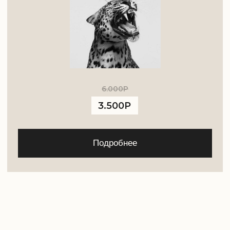
Telegram
Все продукты
Обо мне
Youtube
Отзывы
Instagram*
Книга
связаться с помощницей
подписаться на новости
Публичная оферта
Политика в отношении обработки
персональных данных
Согласие на обработку персональных данных
Согласие на рекламную и информационную
рассылку
*Компания Meta Platforms Inc., владеющая Instagram,
признана экстремистсвой организацией, ее деятельность
на территории России запрещена.