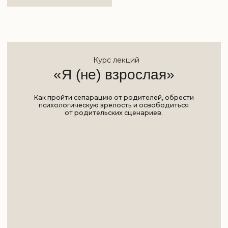
Как пройти сепарацию от родителей, обрести
психологическую зрелость и освободиться
от родительских сценариев.
11.000Р
8.900Р
Подробнее
EMDR-сессия
«право на
злость»
Как перестать быть покладистой и удобной,
и научиться говорить «нет», отстаивать свои