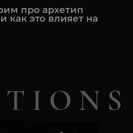
орим про архетип
 и как это влияет на
 T I O N S