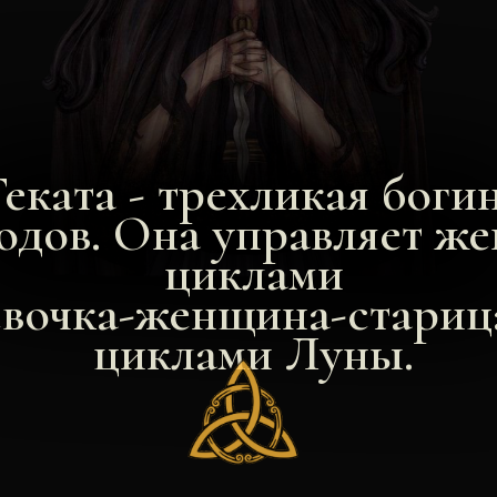
Геката - трехликая боги
одов. Она управляет ж
циклами
евочка-женщина-стариц
циклами Луны.