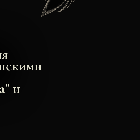
ня
енскими
а" и