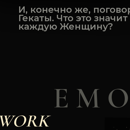
И, конечно же, погов
Гекаты. Что это значит
каждую Женщину?
E M O
HWORK