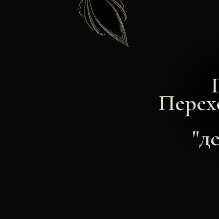
Перех
"д