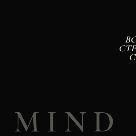
В
СТР
С
M I N D