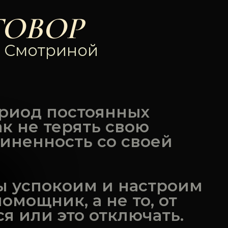
ГОВОР
й Смотриной
ериод постоянных
к не терять свою
иненность со своей
ы успокоим и настроим
омощник, а не то, от
я или это отключать.