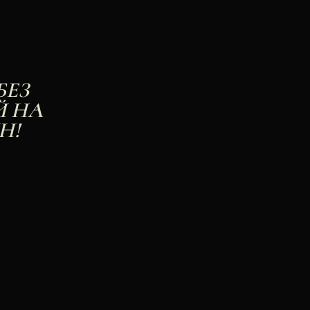
БЕЗ
Й НА
Н!